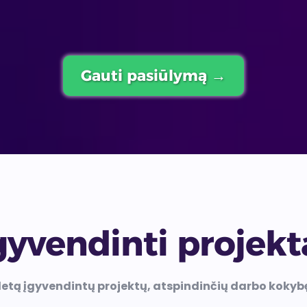
+370 (601) 62 680
Gauti pasiūlymą →
gyvendinti projekt
letą įgyvendintų projektų, atspindinčių darbo kokyb