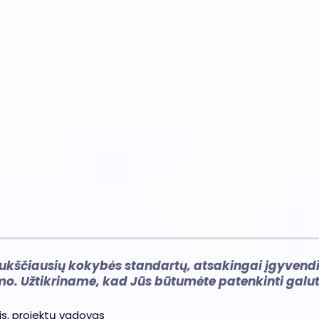
2
3
tikimas objekte
Sutartis
ukščiausių kokybės standartų, atsakingai įgyvendi
o. Užtikriname, kad Jūs būtumėte patenkinti galuti
dis, projektų vadovas