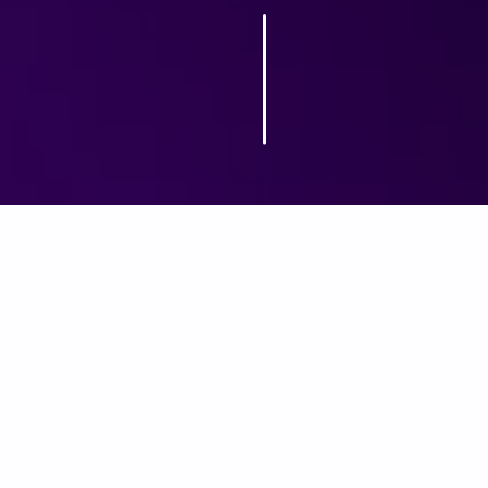
sime Jūsų tvoros vi
žingsnius