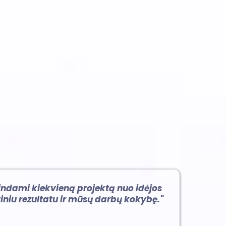
4
Montavimas
ndami kiekvieną projektą nuo idėjos
niu rezultatu ir mūsų darbų kokybę."