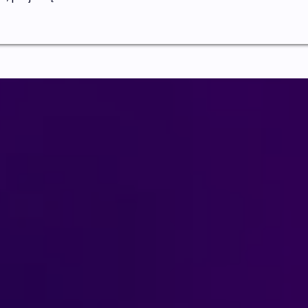
verskime Jūsų ki
išskirtine erdve!