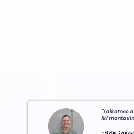
Užklausa
Susi
"Laikomės a
iki montavim
- Gytis Dvarvi