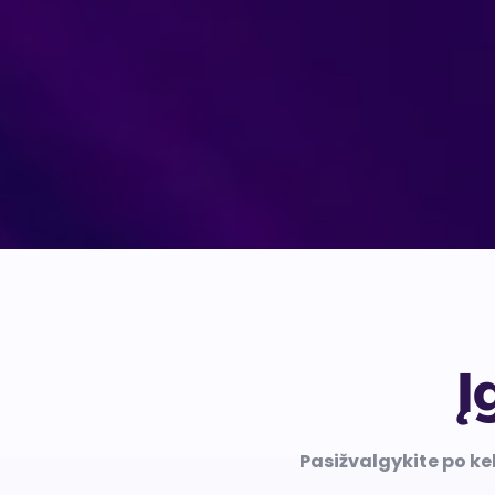
Į
Pasižvalgykite po ke