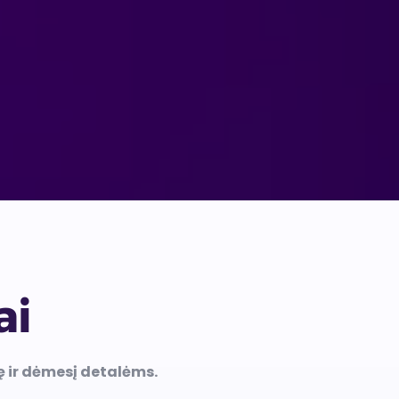
ai
ę ir dėmesį detalėms.