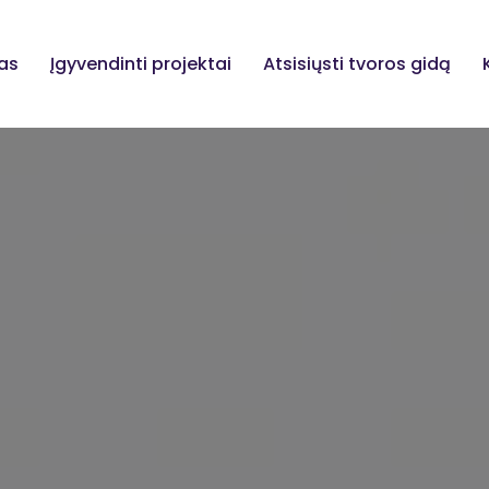
as
Įgyvendinti projektai
Atsisiųsti tvoros gidą
alūs Kiemo Ap