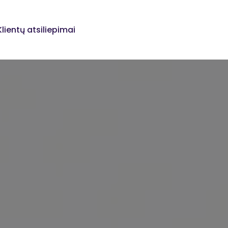
📧
📲
Klientų atsiliepimai
tverimo